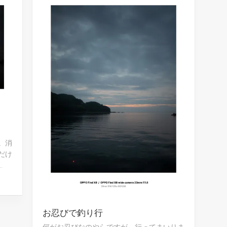
。消
だけ
.
お忍びで釣り行