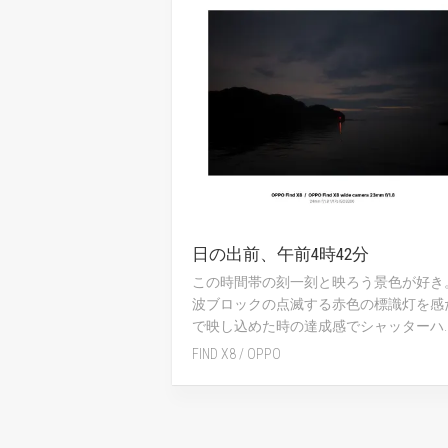
日の出前、午前4時42分
この時間帯の刻一刻と映ろう景色が好き
波ブロックの点滅する赤色の標識灯を感
で映し込めた時の達成感でシャッターハ..
FIND X8
/
OPPO