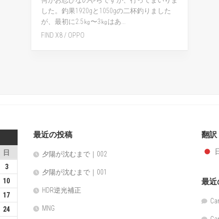
何がお忍びなのやらですが、行ってまいりま
した。釣果1920gと1050gの二杯釣りました
が、最初に2.5㎏〜3㎏はあ...
FIND X8
/
OPPO
最近の投稿
翻訳：
日
夕陽が沈むまで｜002
3
夕陽が沈むまで｜001
最近
10
HDR逆光補正
17
Ca
MNG
24
Ca