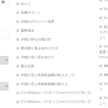
31
ゆらぐ
Mo
色褪せていく
Mo
夕焼けのクレーン地帯
加
森林温浴
ラグリッ
より
夕焼け待ちの西の空
N
喫水標と車止めのコラボ
処置
forti
夕焼け空に背を向けて
港
風の足跡
港
夕焼け空と有刺鉄線横の釣り人｜02
Ni
夕焼け空と有刺鉄線横の釣り人
り
EOS M6MarkⅡ｜EF-M 11-22mm F4-5.6 IS STM｜03
Ni
EOS M6MarkⅡ｜EF-M 11-22mm F4-5.6 IS STM｜02
より