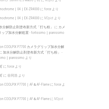
nochrome｜04｜EX-ZR4000
に
force
より
nochrome｜04｜EX-ZR4000
に
M2pict
より
水分解防止剤塗布新方式「打ち粉」
に
カメ
プ加水分解処置 - fortissimo｜pianissimo
ikon COOLPIX P7700 カメラグリップ加水分解
に
加水分解防止剤塗布新方式「打ち粉」 -
ssimo｜pianissimo
より
町
に
force
より
町
に
谷同浩
より
kon COOLPIX P7700｜AF＆AF-Flame
に
force
よ
kon COOLPIX P7700｜AF＆AF-Flame
に
M2pict