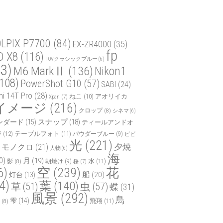
LPIX P7700
(84)
EX-ZR4000
(35)
fp
D X8
(116)
FOVクラシックブルー
(6)
3)
M6 MarkⅡ
(136)
Nikon1
108)
PowerShot G10
(57)
SABI
(24)
mi 14T Pro
(28)
ねこ
(10)
アオリイカ
Xpan
(7)
イメージ
(216)
クロップ
(8)
シネマ
(6)
スナップ
(18)
ンダード
(15)
ティールアンドオ
ジ
(12)
テーブルフォト
(11)
パウダーブルー
(9)
ビビ
光
(221)
夕焼
モノクロ
(21)
人物
(6)
海
0)
月
(19)
水
(11)
影
(8)
朝焼け
(9)
桜
(7)
空
(239)
花
6)
船
(20)
灯台
(13)
4)
葉
(140)
虫
(57)
草
(51)
蝶
(31)
風景
(292)
鳥
雫
(14)
飛翔
(11)
(8)