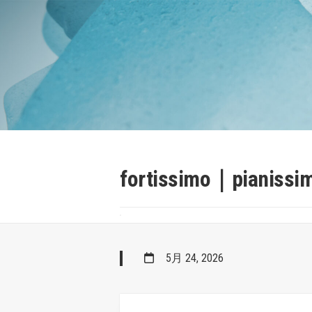
Skip
to
content
fortissimo｜pianissi
5月 24, 2026