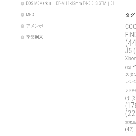
EOS M6MarkⅡ｜EF-M 11-22mm F4-5.6 IS STM｜01
タグ
MNG
COO
アメンボ
FIN
季節到来
(44
J5
(
Xiao
(12)
スタ
レン
ッド
(6)
け
(3
(17
(22
軍艦島
(42)