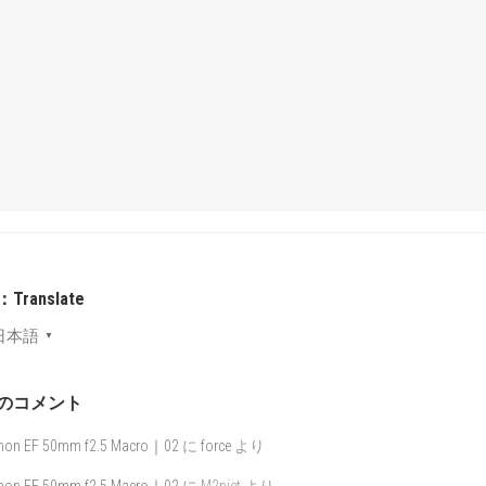
Translate
日本語
▼
のコメント
non EF 50mm f2.5 Macro｜02
に
force
より
non EF 50mm f2.5 Macro｜02
に
M2pict
より