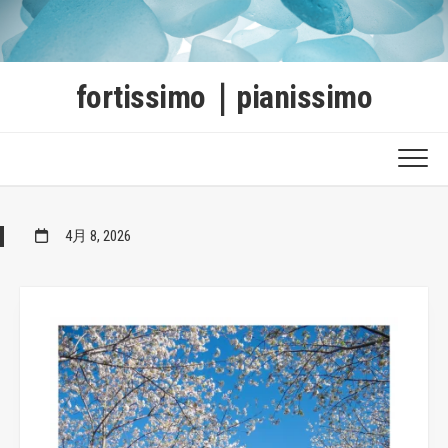
Skip
to
content
fortissimo｜pianissimo
4月 8, 2026