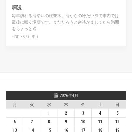
爛漫
毎年訪れる海沿いの桜並木、海からの冷たい風で市内では
最後に咲く場所です。まだだろうと余裕かましてたら満開
をちょっと過...
FIND X8
/
OPPO
2026年4月
月
火
水
木
金
土
日
1
2
3
4
5
6
7
8
9
10
11
12
13
14
15
16
17
18
19