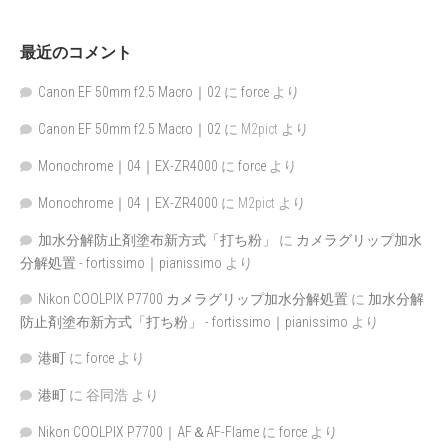
最近のコメント
Canon EF 50mm f2.5 Macro｜02
に
force
より
Canon EF 50mm f2.5 Macro｜02
に
M2pict
より
Monochrome｜04｜EX-ZR4000
に
force
より
Monochrome｜04｜EX-ZR4000
に
M2pict
より
加水分解防止剤塗布新方式「打ち粉」
に
カメラグリップ加水
分解処置 - fortissimo｜pianissimo
より
Nikon COOLPIX P7700 カメラグリップ加水分解処置
に
加水分解
防止剤塗布新方式「打ち粉」 - fortissimo｜pianissimo
より
港町
に
force
より
港町
に
谷同浩
より
Nikon COOLPIX P7700｜AF＆AF-Flame
に
force
より