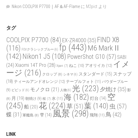
Nikon COOLPIX P7700｜AF＆AF-Flame
に
M2pict
より
タグ
FIND X8
COOLPIX P7700
(84)
EX-ZR4000
(35)
fp
(443)
(116)
M6 MarkⅡ
FOVクラシックブルー
(6)
(142)
Nikon1 J5
(108)
PowerShot G10
(57)
SABI
イメ
Xiaomi 14T Pro
(28)
(24)
ねこ
(10)
アオリイカ
(12)
Xpan
(7)
ージ
(216)
スナップ
スタンダード
(15)
クロップ
(8)
シネマ
(6)
(18)
ティールアンドオレンジ
(12)
テーブルフォト
(11)
パウダーブルー
光
(223)
夕焼け
(35)
モノクロ
(21)
(9)
影
ビビッド
(6)
人物
(6)
空
海
(182)
月
(19)
灯台
(14)
水
(11)
(8)
朝焼け
(9)
桜
(7)
(245)
花
(224)
葉
(140)
虫
(57)
草
(51)
船
(20)
風景
(298)
鳥
(42)
蝶
(31)
雫
(14)
飛翔
(11)
軍艦島
(8)
LINK