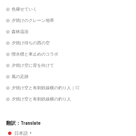
色褪せていく
夕焼けのクレーン地帯
森林温浴
夕焼け待ちの西の空
喫水標と車止めのコラボ
夕焼け空に背を向けて
風の足跡
夕焼け空と有刺鉄線横の釣り人｜02
夕焼け空と有刺鉄線横の釣り人
翻訳：Translate
日本語
▼