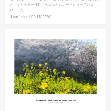
ど、シャッター押したらなんとSDカードが入っていな
い・・た...
Nikon
/
Nikon COOLPIX P7700