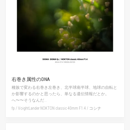
右巻き属性のDNA
種族で変わる右巻き左巻き、北半球南半球、地球の自転と
か影響するのかと思ったら、単なる遺伝情報だとか。
へ〜〜そうなんだ...
fp
/
VoightLander NOKTON classic 40mm F1.4
/
コシナ