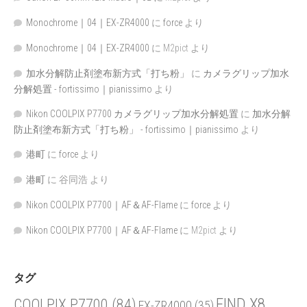
Monochrome｜04｜EX-ZR4000
に
force
より
Monochrome｜04｜EX-ZR4000
に
M2pict
より
加水分解防止剤塗布新方式「打ち粉」
に
カメラグリップ加水
分解処置 - fortissimo｜pianissimo
より
Nikon COOLPIX P7700 カメラグリップ加水分解処置
に
加水分解
防止剤塗布新方式「打ち粉」 - fortissimo｜pianissimo
より
港町
に
force
より
港町
に
谷同浩
より
Nikon COOLPIX P7700｜AF＆AF-Flame
に
force
より
Nikon COOLPIX P7700｜AF＆AF-Flame
に
M2pict
より
タグ
FIND X8
COOLPIX P7700
(84)
EX-ZR4000
(35)