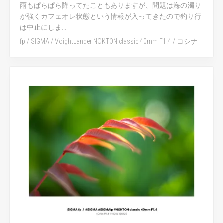
雨もぱらぱら降ってたこともありますが、問題は海の濁り
が強くカフェオレ状態という情報が入ってきたので釣り行
は中止にしま...
fp
/
SIGMA
/
VoightLander NOKTON classic 40mm F1.4
/
コシナ