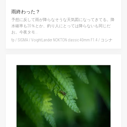
雨終わった？
予想に反して雨が降らなそうな天気図になってきてる。降
水確率も20％とか、釣り人にとっては降らないも同じだ
お。今夜タモ...
fp
/
SIGMA
/
VoightLander NOKTON classic 40mm F1.4
/
コシナ