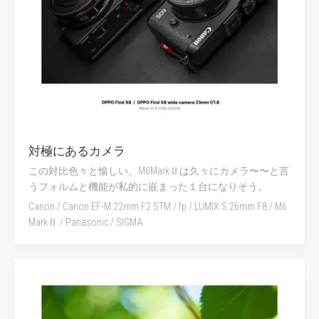
対極にあるカメラ
この対比色々と愉しい。M6MarkⅡは久々にカメラ〜〜と言
うフォルムと機能が私的に嵌まった１台になりそう。
Canon
/
Canon EF-M 22mm F2 STM
/
fp
/
LUMIX S 26mm F8
/
M6
MarkⅡ
/
Panasonic
/
SIGMA