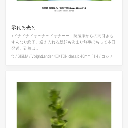
零れる光と
♪ドナドナドォ〜ナ〜ドォナーー 防湿庫からの間引きも
すんなり終了。迎え入れる新顔も決まり無事ぽちって本日
発送。到着は...
fp
/
SIGMA
/
VoightLander NOKTON classic 40mm F1.4
/
コシナ