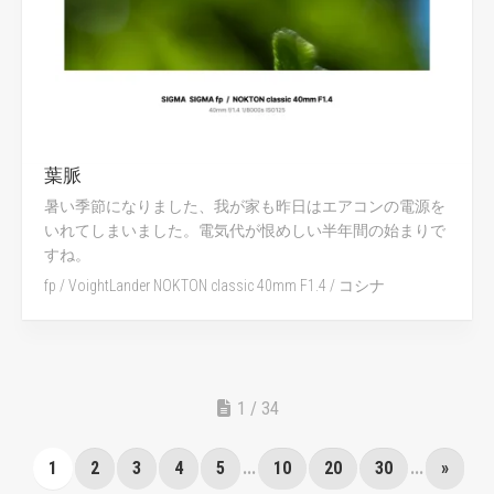
葉脈
暑い季節になりました、我が家も昨日はエアコンの電源を
いれてしまいました。電気代が恨めしい半年間の始まりで
すね。
fp
/
VoightLander NOKTON classic 40mm F1.4
/
コシナ
1 / 34
1
2
3
4
5
...
10
20
30
...
»