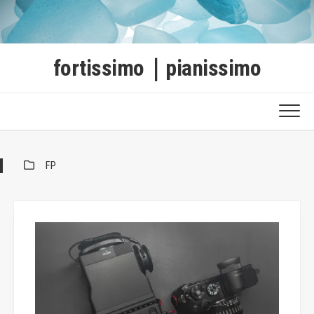
Skip
to
content
fortissimo｜pianissimo
FP