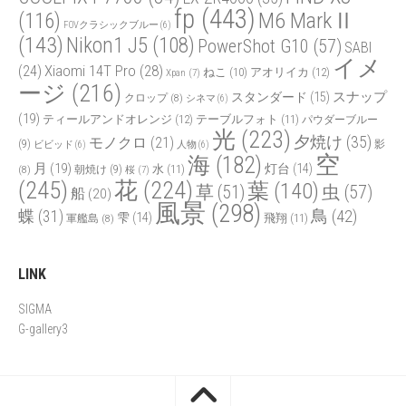
fp
(443)
(116)
M6 MarkⅡ
FOVクラシックブルー
(6)
(143)
Nikon1 J5
(108)
PowerShot G10
(57)
SABI
イメ
Xiaomi 14T Pro
(28)
(24)
ねこ
(10)
アオリイカ
(12)
Xpan
(7)
ージ
(216)
スナップ
スタンダード
(15)
クロップ
(8)
シネマ
(6)
(19)
ティールアンドオレンジ
(12)
テーブルフォト
(11)
パウダーブルー
光
(223)
夕焼け
(35)
モノクロ
(21)
(9)
影
ビビッド
(6)
人物
(6)
空
海
(182)
月
(19)
灯台
(14)
水
(11)
(8)
朝焼け
(9)
桜
(7)
(245)
花
(224)
葉
(140)
虫
(57)
草
(51)
船
(20)
風景
(298)
鳥
(42)
蝶
(31)
雫
(14)
飛翔
(11)
軍艦島
(8)
LINK
SIGMA
G-gallery3