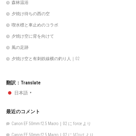
森林温浴
夕焼け待ちの西の空
喫水標と車止めのコラボ
夕焼け空に背を向けて
風の足跡
夕焼け空と有刺鉄線横の釣り人｜02
翻訳：Translate
日本語
▼
最近のコメント
Canon EF 50mm f2.5 Macro｜02
に
force
より
Canon EF 50mm f2.5 Macro｜02
に
M2pict
より