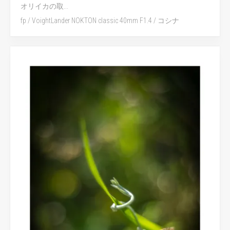
オリイカの取...
fp
/
VoightLander NOKTON classic 40mm F1.4
/
コシナ