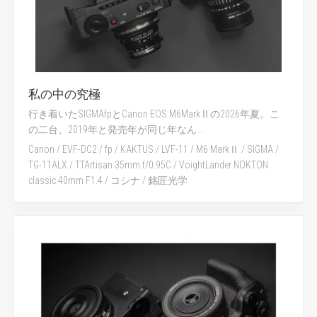
私の中の究極
行き着いたSIGMAfpとCanon EOS M6MarkⅡの2026年夏。こ
の二台、2019年と発売年が同じ年なん...
Canon
/
EVF-DC2
/
fp
/
KAKTUS
/
LVF-11
/
M6 MarkⅡ
/
SIGMA
/
TG-11ALX
/
TTArtisan 35mm f/0.95C
/
VoightLander NOKTON
classic 40mm F1.4
/
コシナ
/
銘匠光学