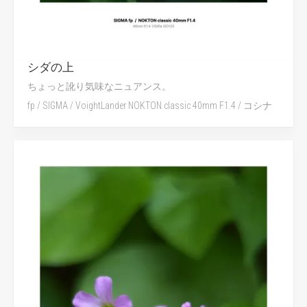
シダの上
ちょっと訛り気味なニュアンス。
fp
/
SIGMA
/
VoightLander NOKTON classic 40mm F1.4
/
コシナ